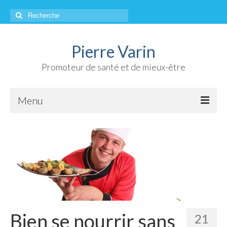
Rechercher
:
Pierre Varin
Promoteur de santé et de mieux-être
Menu
Accueil
À propos
Qui suis-je ?
Chroniques
Mes références
Bien se nourrir sans
21