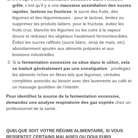
grêle
, c’est qu’il y a une
mauvaise assimilation des sucres
rapides
,
lactose ou fructose
, le sucre des fruits, des
légumes et des légumineuses : pour le lactose, limitez ou
supprimez les produits laitiers, pour le fructose, évitez les
fruits crus, blanchir les légumes ou les cuire à la vapeur
douce et réduisez les végétaux hautement fermentescibles.
Évitez les sucres raffinés (sucre blanc, sirop de maïs, etc)
abondamment ajoutés aux aliments préparés et aux
boissons industrielles.
Si la
fermentation excessive se situe dans le côlon, cela
se traduit généralement par une constipation
: privilégiez
les aliments riches en fibres tels que légumes, céréales
complètes associés au besoin avec des lavements au café et
un massage quotidien de l’intestin.
Pour identifiez la source de la fermentation excessive,
demandez une analyse respiratoire des gaz expirés
chez un
professionnel de la santé.
QUELQUE SOIT VOTRE RÉGIME ALIMENTAIRE, SI VOUS
RESSENTEZ CERTAINS MALAISES OU DOULEURS