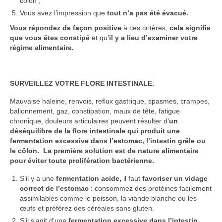
côlon ;
Vous avez l’impression que
tout n’a pas été évacué.
Vous répondez de façon positive
à ces critères,
cela signifie
que vous êtes constipé
et qu’
il y a lieu d’examiner votre
régime alimentaire.
SURVEILLEZ VOTRE FLORE INTESTINALE.
Mauvaise haleine, renvois, reflux gastrique, spasmes, crampes,
ballonnement, gaz, constipation, maux de tête, fatigue
chronique, douleurs articulaires peuvent résulter d’
un
déséquilibre de la flore intestinale
qui produit une
fermentation excessive dans l’estomac, l’intestin grêle ou
le côlon.
La première solution est de nature alimentaire
pour éviter toute prolifération bactérienne.
S’il y a une
fermentation acide,
il faut
favoriser un vidage
correct de l’estomac
: consommez des protéines facilement
assimilables comme le poisson, la viande blanche ou les
œufs et préférez des céréales sans gluten.
S’il s’agit d’une
fermentation excessive dans l’intestin