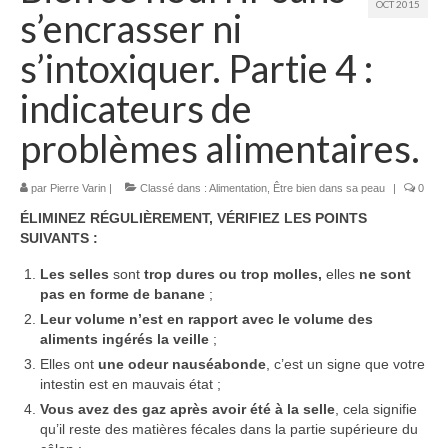
OCT 2015
Contact
s’encrasser ni
s’intoxiquer. Partie 4 :
indicateurs de
problèmes alimentaires.
par
Pierre Varin
|
Classé dans :
Alimentation
,
Être bien dans sa peau
|
0
ÉLIMINEZ RÉGULIÈREMENT, VÉRIFIEZ LES POINTS
SUIVANTS :
Les selles
sont
trop dures ou trop molles,
elles
ne sont
pas en forme de banane
;
Leur volume n’est en rapport avec le volume des
aliments ingérés la veille
;
Elles ont
une odeur nauséabonde
, c’est un signe que votre
intestin est en mauvais état ;
Vous avez des gaz après avoir été à la selle
, cela signifie
qu’il reste des matières fécales dans la partie supérieure du