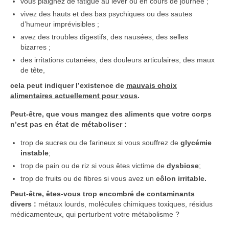
vous plaignez de fatigue au lever ou en cours de journée ;
vivez des hauts et des bas psychiques ou des sautes
d’humeur imprévisibles ;
avez des troubles digestifs, des nausées, des selles
bizarres ;
des irritations cutanées, des douleurs articulaires, des maux
de tête,
cela peut indiquer l’existence de
mauvais choix
alimentaires actuellement pour vous
.
Peut-être, que vous mangez des aliments que votre corps
n’est pas en état de métaboliser :
trop de sucres ou de farineux si vous souffrez de
glycémie
instable
;
trop de pain ou de riz si vous êtes victime de
dysbiose
;
trop de fruits ou de fibres si vous avez un
côlon irritable.
Peut-être, êtes-vous trop encombré de contaminants
divers :
métaux lourds, molécules chimiques toxiques, résidus
médicamenteux, qui perturbent votre métabolisme ?