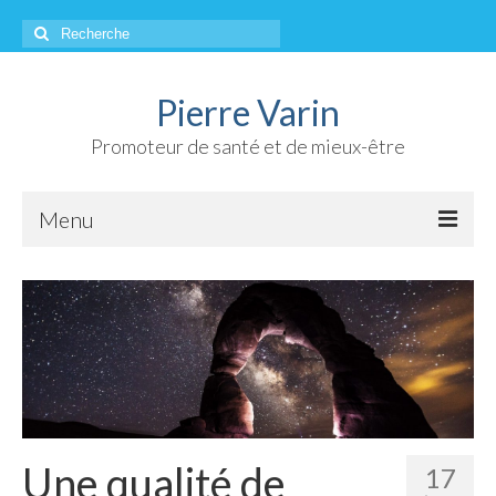
Rechercher
:
Pierre Varin
Promoteur de santé et de mieux-être
Menu
Accueil
À propos
Qui suis-je ?
Chroniques
Mes références
Une qualité de
17