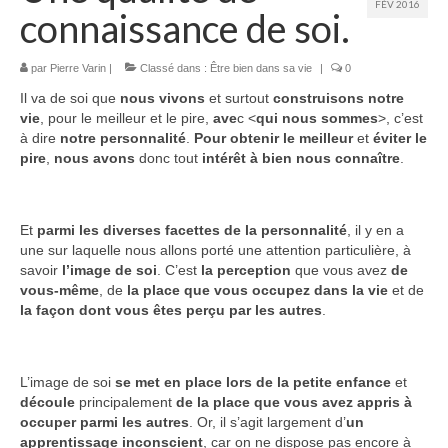
FÉV 2016
Contact
connaissance de soi.
par
Pierre Varin
|
Classé dans :
Être bien dans sa vie
|
0
Il va de soi que
nous vivons
et surtout
construisons notre
vie
, pour le meilleur et le pire,
ave
c <
qui nous sommes
>, c’est
à dire
notre personnalité
.
Pour
obtenir le meilleur
et
éviter le
pire
,
nous avons
donc tout
intérêt à bien nous connaître
.
Et
parmi les diverses facettes de la personnalité
, il y en a
une sur laquelle nous allons porté une attention particulière, à
savoir
l’image de soi
. C’est
la perception
que vous avez
de
vous-même
, de
la place que
vous occupez dans la vie
et de
la façon dont vous êtes perçu par les
autres
.
L’image de soi
se met en place
lors de la petite enfance
et
découle
principalement
de la place que vous avez appris à
occuper parmi les autres
. Or, il s’agit largement d’
un
apprentissage inconscient
, car on ne dispose pas encore à